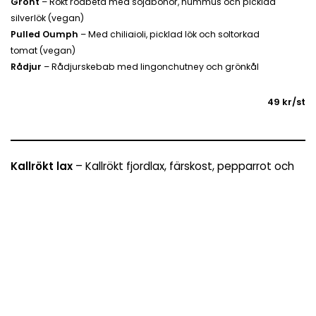
Grönt
– Rökt rödbeta med sojabönor, hummus och picklad
silverlök (vegan)
Pulled Oumph
– Med chiliaioli, picklad lök och soltorkad
tomat (vegan)
Rådjur
– Rådjurskebab med lingonchutney och grönkål
49 kr/st
Kallrökt lax
– Kallrökt fjordlax, färskost, pepparrot och
picklad gurka
Asiatisk
– Sesam- och sojaglaserad lax, koriander,
limemajonnäs och ingefära
Skagen
– Klassisk skagenröra med sallad och syrad
gurka
55 kr/st