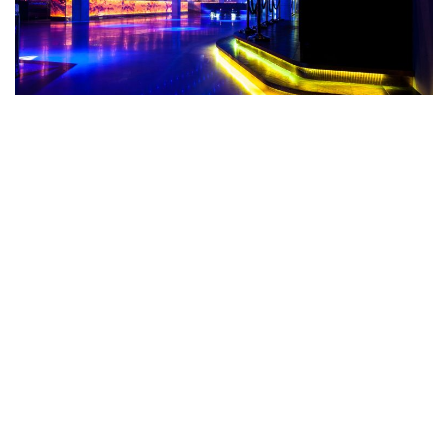
A75 ARENAVÄGEN
Eventarena med stor kapacitet!
SITTANDE: 900
MINGLANDE: 2500 | YTA: 1500 m2
|
LÄS MER