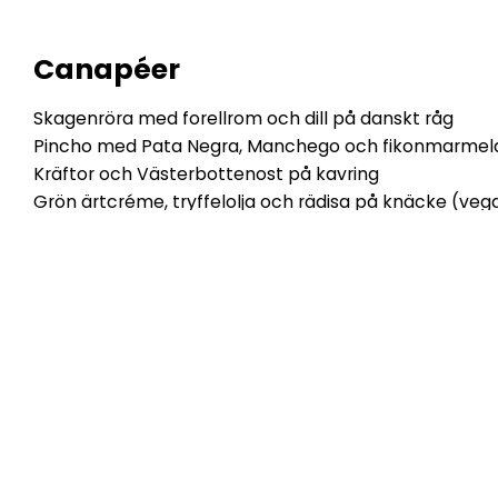
Canapéer
Skagenröra med forellrom och dill på danskt råg
Pincho med Pata Negra, Manchego och fikonmarmelad
Kräftor och Västerbottenost på kavring
Grön ärtcréme, tryffelolja och rädisa på knäcke (ve
Bakad jordärtskocka med svampcrème och svart try
Vispad Brie de Meaux med päronmarmelad på knäck
Kräm av svensk getost med pistage och chili i tartele
Löjrom med citronkräm, rödlök och gräslök på ätbar
Sotad ryggbiff med gravad äggula, löjrom och körvelk
Spett med rostad rödräka, Pang-Pang rub och majon
Renfilé med lingon och persiljemayo på spett
Krispig wonton med hummersallad, avokado, picklad 