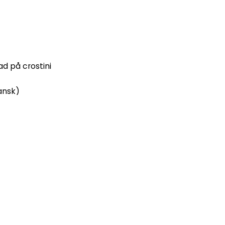
 på crostini
gansk)
ffel på surdegsbröd (vegansk)
e (veg)
tte (veg)
 sked
räm i tartelette
näs på koriander och lime
lök och togarashi
(kräver Westers personal på plats)