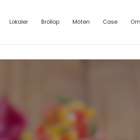
Lokaler
Bröllop
Möten
Case
Om
gle
ering"
nu