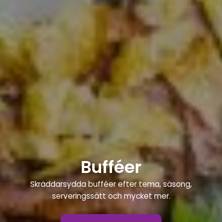
Bufféer
Skräddarsydda bufféer efter tema, säsong,
serveringssätt och mycket mer.