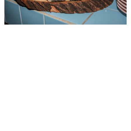
Catering i Täby för företag
och privatpersoner
Vi erbjuder smakfull och flexibel catering med
leverans till Täby – oavsett om du planerar en
mindre tillställning hemma eller ett stort
företagsevent.
Catering för privatpersoner
Bröllop, födelsedagskalas, dop, studentfirande
eller kanske en jubileumsmiddag? Livets stora
(och små) stunder förtjänar att njutas till fullo
– utan stress i köket. Därför tar vi hand om