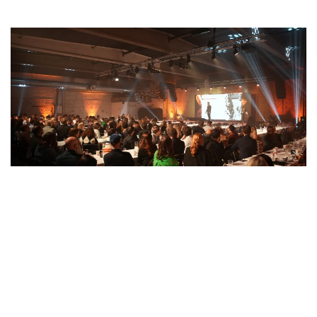
Ett omvandlat värmeverk –
numera massiv eventyta!
Upptäck rå industriell eventkänsla med