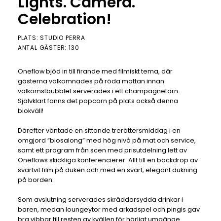
Lights. Camera.
Celebration!
PLATS: STUDIO PERRA
ANTAL GÄSTER: 130
Oneflow bjöd in till firande med filmiskt tema, där
gästerna välkomnades på röda mattan innan
välkomstbubblet serverades i ett champagnetorn.
Självklart fanns det popcorn på plats också denna
biokväll!
Därefter väntade en sittande trerättersmiddag i en
omgjord ”biosalong” med hög nivå på mat och service,
samt ett program från scen med prisutdelning lett av
Oneflows skickliga konferencierer. Allt till en backdrop av
svartvit film på duken och med en svart, elegant dukning
på borden.
Som avslutning serverades skräddarsydda drinkar i
baren, medan loungeytor med arkadspel och pingis gav
bra vibbar till resten av kvällen för härligt umgänge.