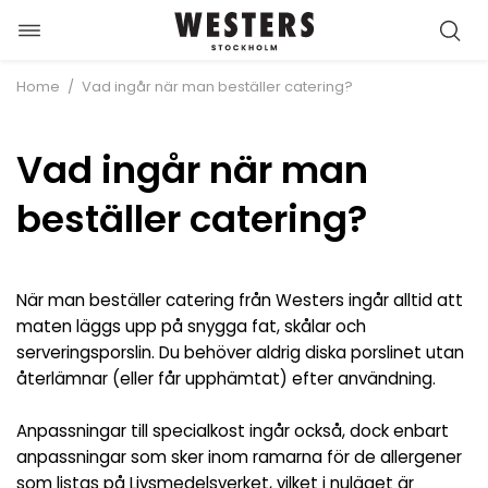
Öppna/stäng
Hoppa
navigation
till
/
Home
Vad ingår när man beställer catering?
innehåll
Vad ingår när man
beställer catering?
När man beställer catering från Westers ingår alltid att
maten läggs upp på snygga fat, skålar och
serveringsporslin. Du behöver aldrig diska porslinet utan
återlämnar (eller får upphämtat) efter användning.
Anpassningar till specialkost ingår också, dock enbart
anpassningar som sker inom ramarna för de allergener
som listas på Livsmedelsverket, vilket i nuläget är