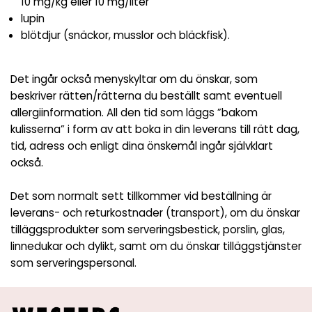
10 mg/kg eller 10 mg/liter
lupin
blötdjur (snäckor, musslor och bläckfisk).
Det ingår också menyskyltar om du önskar, som
beskriver rätten/rätterna du beställt samt eventuell
allergiinformation. All den tid som läggs ”bakom
kulisserna” i form av att boka in din leverans till rätt dag,
tid, adress och enligt dina önskemål ingår självklart
också.
Det som normalt sett tillkommer vid beställning är
leverans- och returkostnader (transport), om du önskar
tilläggsprodukter som serveringsbestick, porslin, glas,
linnedukar och dylikt, samt om du önskar tilläggstjänster
som serveringspersonal.