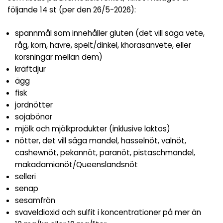
följande 14 st (per den 26/5-2026):
spannmål som innehåller gluten (det vill säga vete,
råg, korn, havre, spelt/dinkel, khorasanvete, eller
korsningar mellan dem)
kräftdjur
ägg
fisk
jordnötter
sojabönor
mjölk och mjölkprodukter (inklusive laktos)
nötter, det vill säga mandel, hasselnöt, valnöt,
cashewnöt, pekannöt, paranöt, pistaschmandel,
makadamianöt/Queenslandsnöt
selleri
senap
sesamfrön
svaveldioxid och sulfit i koncentrationer på mer än