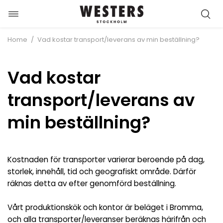
Öppna/stäng
Hoppa
navigation
till
/
Home
Vad kostar transport/leverans av min beställning?
innehåll
Vad kostar
transport/leverans av
min beställning?
Kostnaden för transporter varierar beroende på dag,
storlek, innehåll, tid och geografiskt område. Därför
räknas detta av efter genomförd beställning.
Vårt produktionskök och kontor är beläget i Bromma,
och alla transporter/leveranser beräknas härifrån och